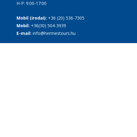
H-P: 9:00-17:00
Mobil (irodai):
+36 (20) 536-7305
Mobil:
+36(30) 504-3939
E-mail:
info@hermestours.hu