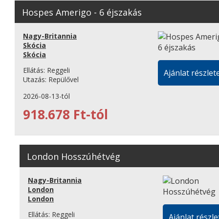
Hospes Amerigo - 6 éjszakás
Nagy-Britannia
Skócia
Skócia
Ellátás:
Reggeli
Ajánlat részlete
Utazás:
Repülővel
2026-08-13-tól
918.678 Ft-tól
London Hosszúhétvég
Nagy-Britannia
London
London
Ellátás:
Reggeli
Ajánlat részle