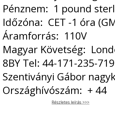
Pénznem: 1 pound ster
Időzóna: CET -1 óra (GM
Áramforrás: 110V
Magyar Követség: Londo
8BY Tel: 44-171-235-719
Szentiványi Gábor nagy
Országhívószám: + 44
Részletes leírás >>>