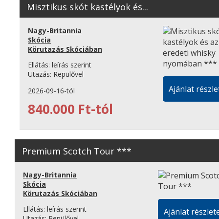
Misztikus skót kastélyok és...
Nagy-Britannia
Skócia
Körutazás Skóciában
Ellátás:
leírás szerint
Utazás:
Repülővel
Ajánlat részle
2026-09-16-tól
840.000 Ft-tól
Premium Scotch Tour ***
Nagy-Britannia
Skócia
Körutazás Skóciában
Ellátás:
leírás szerint
Ajánlat részlete
Utazás:
Repülővel