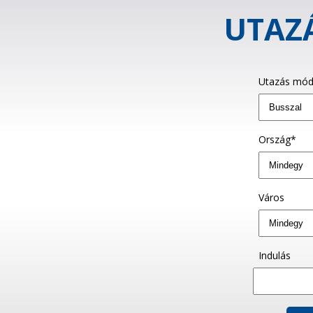
UTAZÁ
Utazás mód
Ország*
Város
Indulás