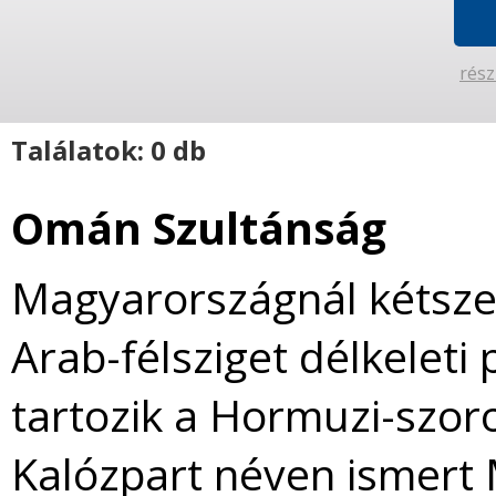
rész
Találatok: 0 db
Omán Szultánság
Magyarországnál kétsze
Arab-félsziget délkelet
tartozik a Hormuzi-szoro
Kalózpart néven ismert