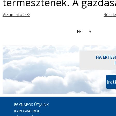
termesztenek. A gazdasá
Vízuminfó >>>
Részle
HA ÉRTES
Irat
EGYNAPOS ÚTJAINK
KAPOSVÁRRÓL