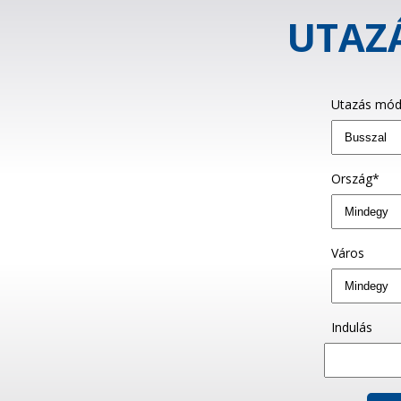
UTAZÁ
Utazás mód
Ország*
Város
Indulás