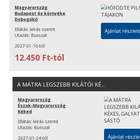
Magyarország
Budapest és környéke
Dobogókő
Ellátás:
leírás szerint
Ajánlat részlete
Utazás:
Busszal
2027-01-10-tól
12.450 Ft-tól
A MÁTRA LEGSZEBB KILÁTÓI KÉ...
Magyarország
Észak-Magyarország
Kéked
Ellátás:
leírás szerint
Utazás:
Busszal
Ajánlat részle
2027-01-24-tól