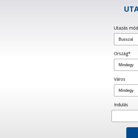
UTA
Utazás mód
Ország*
Város
Indulás