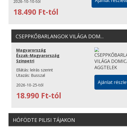
Ajánlat részlete
2026-10-10-tól
18.490 Ft-tól
CSEPPKŐBARLANGOK VILÁGA DOM...
Magyarország
Észak-Magyarország
Szinpetri
Ellátás:
leírás szerint
Utazás:
Busszal
Ajánlat részle
2026-10-25-tól
18.990 Ft-tól
HÓFÖDTE PILISI TÁJAKON