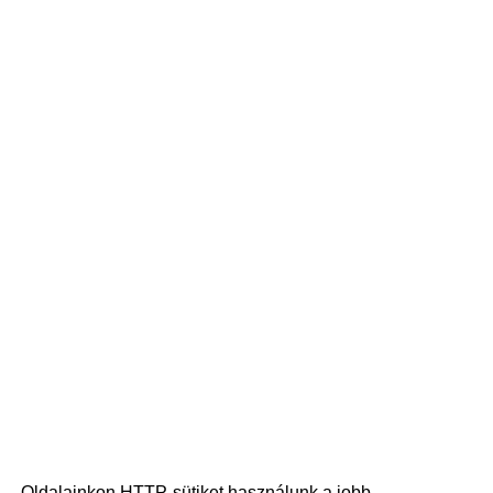
Oldalainkon HTTP-sütiket használunk a jobb