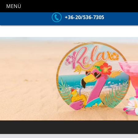
MENÜ
+36-20/536-7305