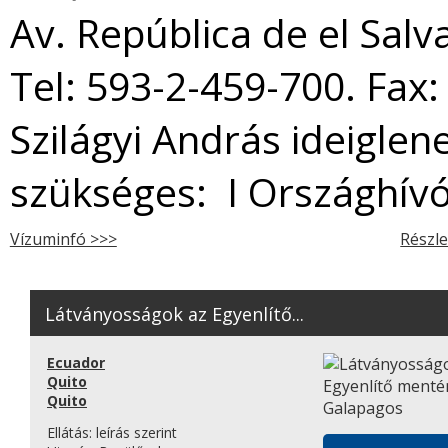
Av. República de el Salv
Tel: 593-2-459-700. Fax
Szilágyi András ideiglen
szükséges: I Országhív
Vízuminfó >>>
Részle
Látványosságok az Egyenlítő...
Ecuador
Quito
Quito
Ellátás:
leírás szerint