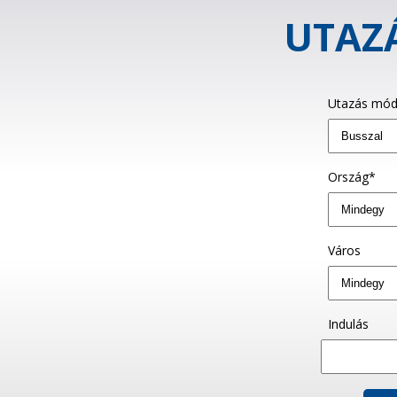
UTAZÁ
Utazás mód
Ország*
Város
Indulás