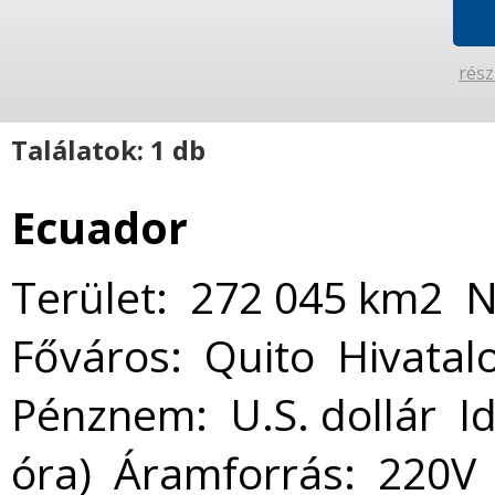
rész
Találatok: 1 db
Ecuador
Terület: 272 045 km2 N
Főváros: Quito Hivatalo
Pénznem: U.S. dollár I
óra) Áramforrás: 220V 