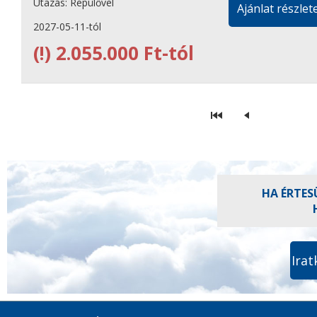
Utazás:
Repülővel
Ajánlat részlete
2027-05-11-tól
(!)
2.055.000 Ft-tól
HA ÉRTES
Irat