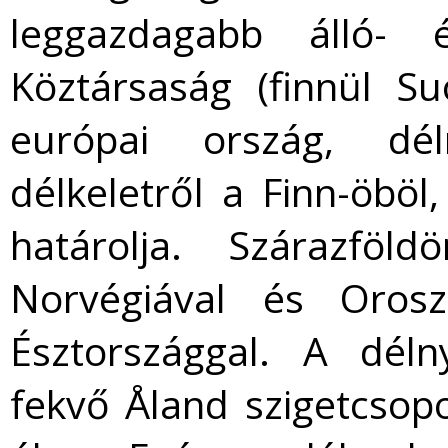
leggazdagabb álló- 
Köztársaság (finnül Su
európai ország, déln
délkeletről a Finn-öböl
határolja. Szárazföl
Norvégiával és Orosz
Észtországgal. A déln
fekvő Åland szigetcsop