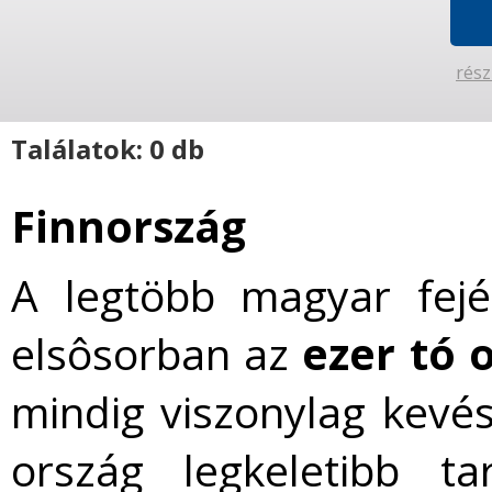
rész
Találatok: 0 db
Finnország
A legtöbb magyar fej
elsôsorban az
ezer tó 
mindig viszonylag kevés
ország legkeletibb t