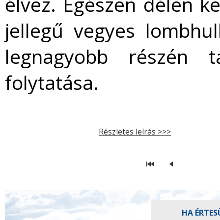
élvez. Egészen délen k
jellegű vegyes lombhul
legnagyobb részén t
folytatása.
Részletes leírás >>>
HA ÉRTES