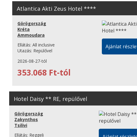
Atlantica Akti Zeus Hotel ****
Görögország
Kréta
Ammoudara
Ellátás:
All inclusive
Ajánlat részle
Utazás:
Repülővel
2026-08-27-tól
353.068 Ft-tól
Hotel Daisy ** RE, repülővel
Görögország
Zakynthos
Tsilivi
Ellátás:
Reggeli
Ajánlat részlete