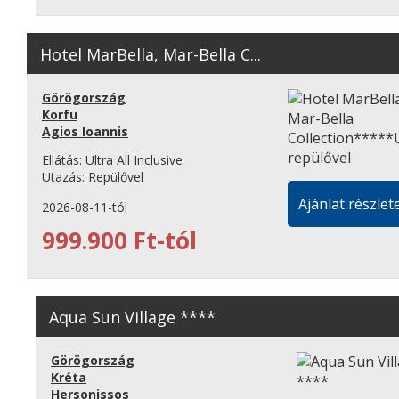
Hotel MarBella, Mar-Bella C...
Görögország
Korfu
Agios Ioannis
Ellátás:
Ultra All Inclusive
Utazás:
Repülővel
Ajánlat részlete
2026-08-11-tól
999.900 Ft-tól
Aqua Sun Village ****
Görögország
Kréta
Hersonissos