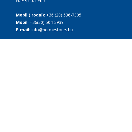
H-P: 9:00-17:00
Mobil (irodai):
+36 (20) 536-7305
Mobil:
+36(30) 504-3939
E-mail:
info@hermestours.hu