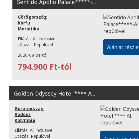
Sentido Apollo Palace*****-...
Görögország
Korfu
Moraitika
Ellátás:
All inclusive
Utazás:
Repülővel
Ajánlat részle
2026-09-01-tól
794.900 Ft-tól
Golden Odyssey Hotel **** A...
Görögország
Rodosz
Kolymbia
Ellátás:
All inclusive
Utazás:
Repülővel
Ajánlat részlete