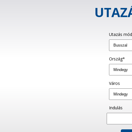
UTAZÁ
Utazás mód
Ország*
Város
Indulás