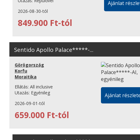
Utazás:
Repülővel
Ajánlat részle
2026-08-30-tól
849.900 Ft-tól
Sentido Apollo Palace*****-...
Görögország
Korfu
Moraitika
Ellátás:
All inclusive
Utazás:
Egyénileg
Ajánlat részlete
2026-09-01-tól
659.000 Ft-tól