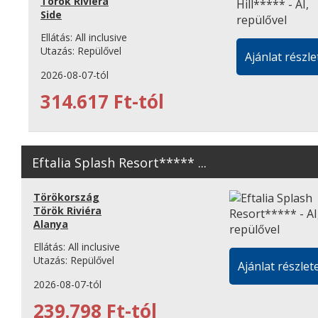
Török Riviéra
Side
Ellátás:
All inclusive
Utazás:
Repülővel
Ajánlat részle
2026-08-07-tól
314.617 Ft-tól
Eftalia Splash Resort***** ...
Törökország
Török Riviéra
Alanya
Ellátás:
All inclusive
Utazás:
Repülővel
Ajánlat részlete
2026-08-07-tól
239.798 Ft-tól