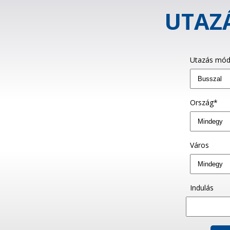
UTAZÁ
Utazás mód
Ország*
Város
Indulás