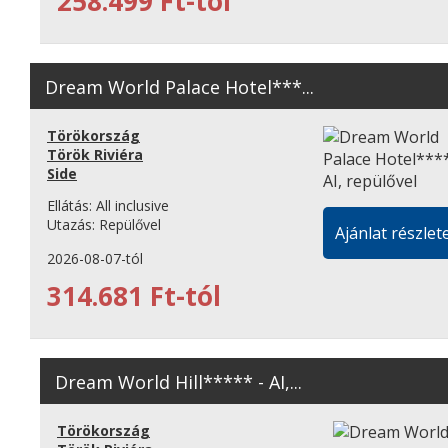
258.499 Ft-tól
Dream World Palace Hotel***...
Törökország
Török Riviéra
Side
Ellátás:
All inclusive
Utazás:
Repülővel
Ajánlat részlete
2026-08-07-tól
314.681 Ft-tól
Dream World Hill***** - AI,...
Törökország