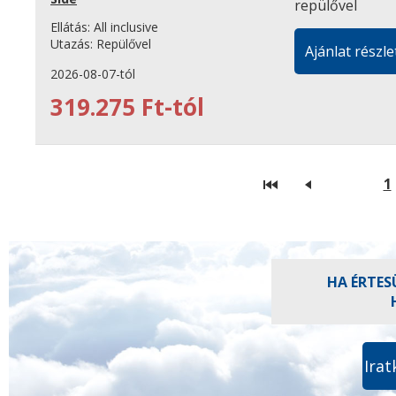
Ellátás:
All inclusive
Utazás:
Repülővel
Ajánlat részle
2026-08-07-tól
319.275 Ft-tól
1
HA ÉRTES
Irat