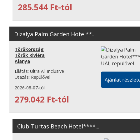
285.544 Ft-tól
Dizalya Palm Garden Hotel**...
Törökország
Török Riviéra
Alanya
Ellátás:
Ultra All Inclusive
Utazás:
Repülővel
Ajánlat részlete
2026-08-07-tól
279.042 Ft-tól
Club Turtas Beach Hotel****...