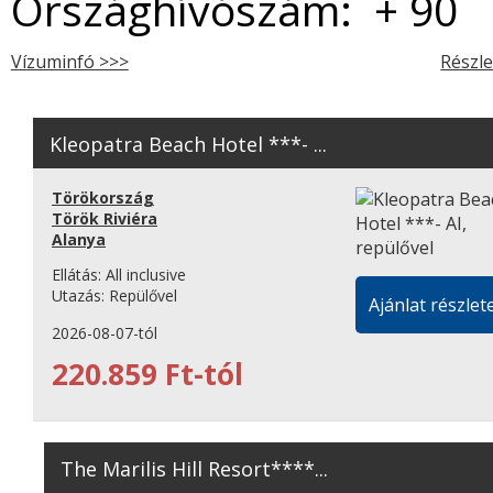
Országhívószám: + 90
Vízuminfó >>>
Részle
Kleopatra Beach Hotel ***- ...
Törökország
Török Riviéra
Alanya
Ellátás:
All inclusive
Utazás:
Repülővel
Ajánlat részlete
2026-08-07-tól
220.859 Ft-tól
The Marilis Hill Resort****...