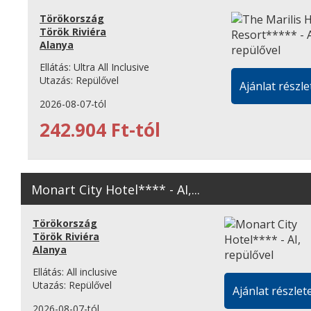
Törökország
Török Riviéra
Alanya
Ellátás:
Ultra All Inclusive
Utazás:
Repülővel
Ajánlat részle
2026-08-07-tól
242.904 Ft-tól
Monart City Hotel**** - AI,...
Törökország
Török Riviéra
Alanya
Ellátás:
All inclusive
Utazás:
Repülővel
Ajánlat részlete
2026-08-07-tól