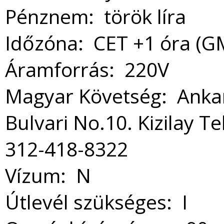
Pénznem: török líra
Időzóna: CET +1 óra (G
Áramforrás: 220V
Magyar Követség: Ankar
Bulvari No.10. Kizilay Te
312-418-8322
Vízum: N
Útlevél szükséges: I